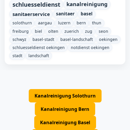
schluesseldienst
kanalreinigung
sanitaerservice
sanitaer
basel
solothurn
aargau
luzern
bern
thun
freiburg
biel
olten
zuerich
zug
seon
schwyz
basel-stadt
basel-landschaft
oekingen
schluesseldienst oekingen
notdienst oekingen
stadt
landschaft
Kanalreinigung Solothurn
Kanalreinigung Bern
Kanalreinigung Basel