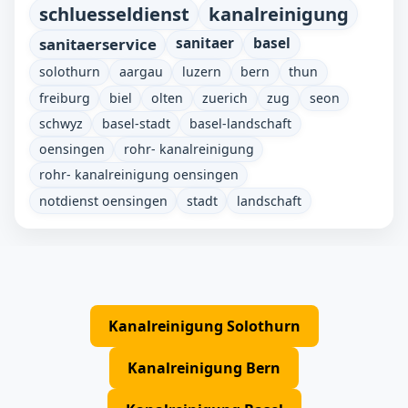
schluesseldienst
kanalreinigung
sanitaerservice
sanitaer
basel
solothurn
aargau
luzern
bern
thun
freiburg
biel
olten
zuerich
zug
seon
schwyz
basel-stadt
basel-landschaft
oensingen
rohr- kanalreinigung
rohr- kanalreinigung oensingen
notdienst oensingen
stadt
landschaft
Kanalreinigung Solothurn
Kanalreinigung Bern