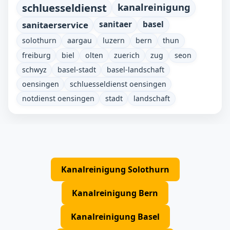
schluesseldienst
kanalreinigung
sanitaerservice
sanitaer
basel
solothurn
aargau
luzern
bern
thun
freiburg
biel
olten
zuerich
zug
seon
schwyz
basel-stadt
basel-landschaft
oensingen
schluesseldienst oensingen
notdienst oensingen
stadt
landschaft
Kanalreinigung Solothurn
Kanalreinigung Bern
Kanalreinigung Basel