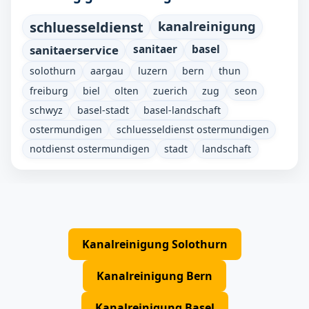
schluesseldienst
kanalreinigung
sanitaerservice
sanitaer
basel
solothurn
aargau
luzern
bern
thun
freiburg
biel
olten
zuerich
zug
seon
schwyz
basel-stadt
basel-landschaft
ostermundigen
schluesseldienst ostermundigen
notdienst ostermundigen
stadt
landschaft
Kanalreinigung Solothurn
Kanalreinigung Bern
Kanalreinigung Basel