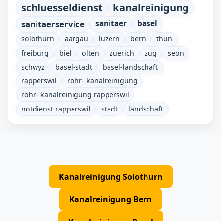
schluesseldienst
kanalreinigung
sanitaerservice
sanitaer
basel
solothurn
aargau
luzern
bern
thun
freiburg
biel
olten
zuerich
zug
seon
schwyz
basel-stadt
basel-landschaft
rapperswil
rohr- kanalreinigung
rohr- kanalreinigung rapperswil
notdienst rapperswil
stadt
landschaft
Kanalreinigung Solothurn
Kanalreinigung Bern