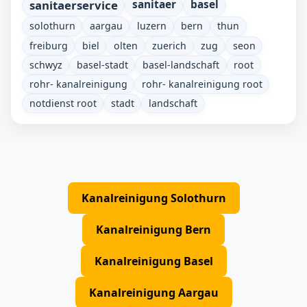
sanitaerservice
sanitaer
basel
solothurn
aargau
luzern
bern
thun
freiburg
biel
olten
zuerich
zug
seon
schwyz
basel-stadt
basel-landschaft
root
rohr- kanalreinigung
rohr- kanalreinigung root
notdienst root
stadt
landschaft
Kanalreinigung Solothurn
Kanalreinigung Bern
Kanalreinigung Basel
Kanalreinigung Aargau