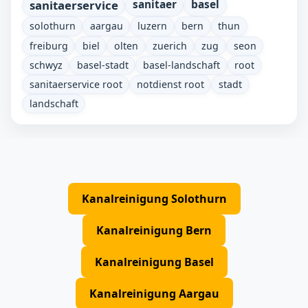
sanitaerservice
sanitaer
basel
solothurn
aargau
luzern
bern
thun
freiburg
biel
olten
zuerich
zug
seon
schwyz
basel-stadt
basel-landschaft
root
sanitaerservice root
notdienst root
stadt
landschaft
Kanalreinigung Solothurn
Kanalreinigung Bern
Kanalreinigung Basel
Kanalreinigung Aargau