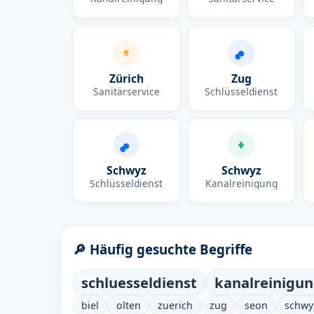
Zürich
Zug
Sanitärservice
Schlüsseldienst
Schwyz
Schwyz
Schlüsseldienst
Kanalreinigung
🔎 Häufig gesuchte Begriffe
schluesseldienst
kanalreinigu
biel
olten
zuerich
zug
seon
schwy