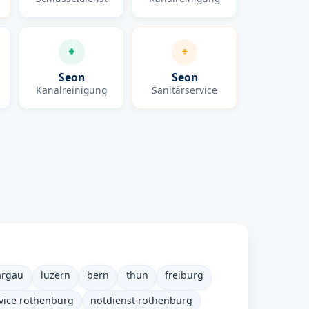
Seon
Seon
Kanalreinigung
Sanitärservice
argau
luzern
bern
thun
freiburg
vice rothenburg
notdienst rothenburg