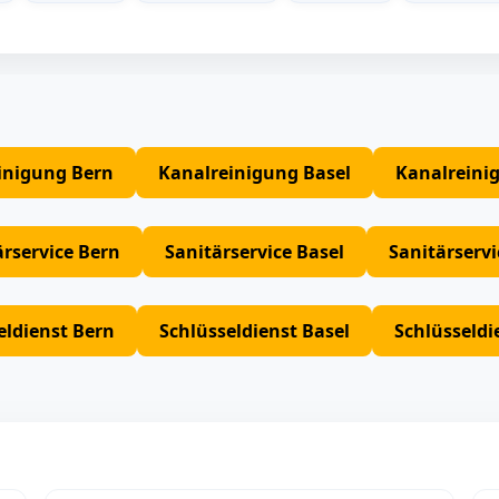
inigung Bern
Kanalreinigung Basel
Kanalreini
ärservice Bern
Sanitärservice Basel
Sanitärserv
eldienst Bern
Schlüsseldienst Basel
Schlüsseldi