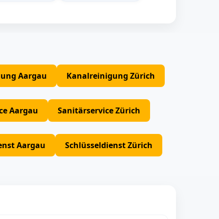
gung Aargau
Kanalreinigung Zürich
ice Aargau
Sanitärservice Zürich
enst Aargau
Schlüsseldienst Zürich