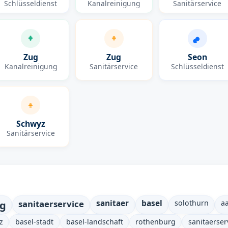
Schlüsseldienst
Kanalreinigung
Sanitärservice
Zug
Zug
Seon
Kanalreinigung
Sanitärservice
Schlüsseldienst
Schwyz
Sanitärservice
ng
sanitaerservice
sanitaer
basel
solothurn
a
z
basel-stadt
basel-landschaft
rothenburg
sanitaerser