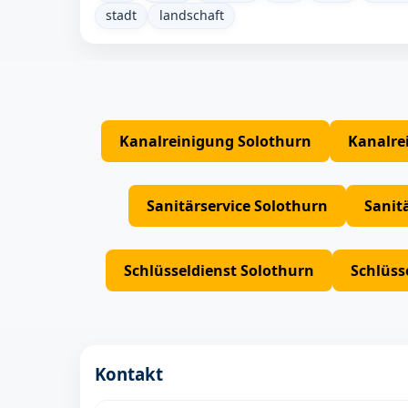
stadt
landschaft
Kanalreinigung Solothurn
Kanalre
Sanitärservice Solothurn
Sanit
Schlüsseldienst Solothurn
Schlüss
Kontakt