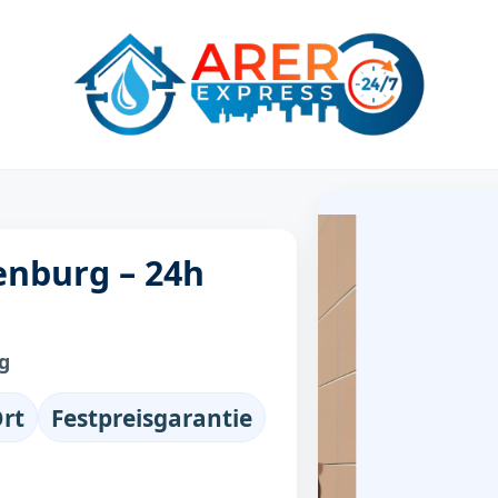
enburg – 24h
g
Ort
Festpreisgarantie