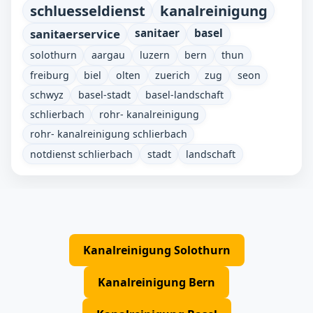
schluesseldienst
kanalreinigung
sanitaerservice
sanitaer
basel
solothurn
aargau
luzern
bern
thun
freiburg
biel
olten
zuerich
zug
seon
schwyz
basel-stadt
basel-landschaft
schlierbach
rohr- kanalreinigung
rohr- kanalreinigung schlierbach
notdienst schlierbach
stadt
landschaft
Kanalreinigung Solothurn
Kanalreinigung Bern