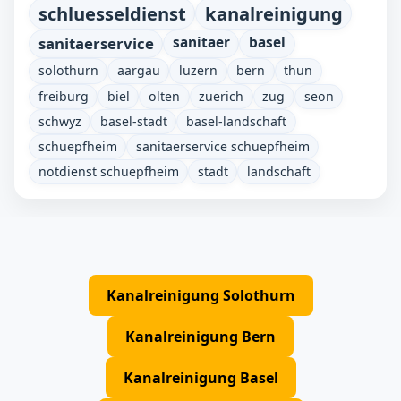
schluesseldienst
kanalreinigung
sanitaerservice
sanitaer
basel
solothurn
aargau
luzern
bern
thun
freiburg
biel
olten
zuerich
zug
seon
schwyz
basel-stadt
basel-landschaft
schuepfheim
sanitaerservice schuepfheim
notdienst schuepfheim
stadt
landschaft
Kanalreinigung Solothurn
Kanalreinigung Bern
Kanalreinigung Basel