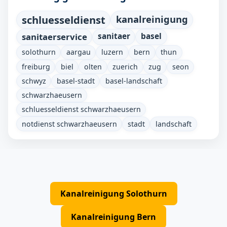
schluesseldienst
kanalreinigung
sanitaerservice
sanitaer
basel
solothurn
aargau
luzern
bern
thun
freiburg
biel
olten
zuerich
zug
seon
schwyz
basel-stadt
basel-landschaft
schwarzhaeusern
schluesseldienst schwarzhaeusern
notdienst schwarzhaeusern
stadt
landschaft
Kanalreinigung Solothurn
Kanalreinigung Bern