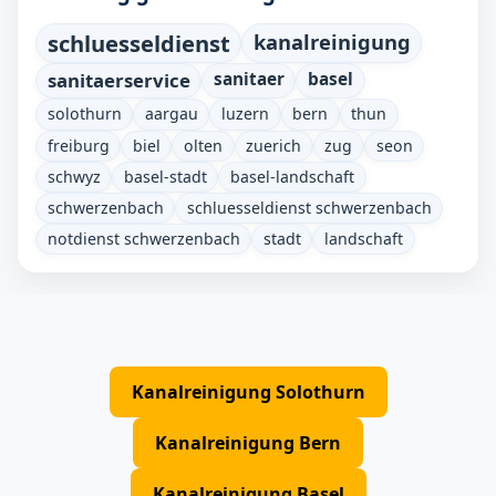
schluesseldienst
kanalreinigung
sanitaerservice
sanitaer
basel
solothurn
aargau
luzern
bern
thun
freiburg
biel
olten
zuerich
zug
seon
schwyz
basel-stadt
basel-landschaft
schwerzenbach
schluesseldienst schwerzenbach
notdienst schwerzenbach
stadt
landschaft
Kanalreinigung Solothurn
Kanalreinigung Bern
Kanalreinigung Basel