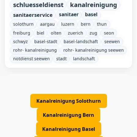
schluesseldienst
kanalreinigung
sanitaerservice
sanitaer
basel
solothurn
aargau
luzern
bern
thun
freiburg
biel
olten
zuerich
zug
seon
schwyz
basel-stadt
basel-landschaft
seewen
rohr- kanalreinigung
rohr- kanalreinigung seewen
notdienst seewen
stadt
landschaft
Kanalreinigung Solothurn
Kanalreinigung Bern
Kanalreinigung Basel