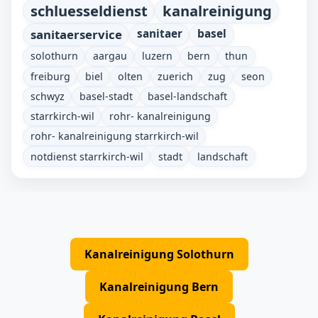
schluesseldienst
kanalreinigung
sanitaerservice
sanitaer
basel
solothurn
aargau
luzern
bern
thun
freiburg
biel
olten
zuerich
zug
seon
schwyz
basel-stadt
basel-landschaft
starrkirch-wil
rohr- kanalreinigung
rohr- kanalreinigung starrkirch-wil
notdienst starrkirch-wil
stadt
landschaft
Kanalreinigung Solothurn
Kanalreinigung Bern