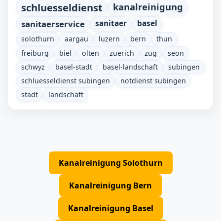
schluesseldienst
kanalreinigung
sanitaerservice
sanitaer
basel
solothurn
aargau
luzern
bern
thun
freiburg
biel
olten
zuerich
zug
seon
schwyz
basel-stadt
basel-landschaft
subingen
schluesseldienst subingen
notdienst subingen
stadt
landschaft
Kanalreinigung Solothurn
Kanalreinigung Bern
Kanalreinigung Basel