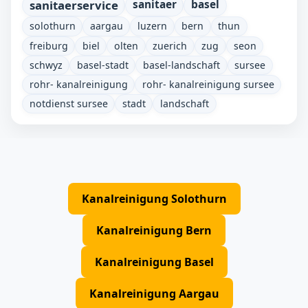
sanitaerservice
sanitaer
basel
solothurn
aargau
luzern
bern
thun
freiburg
biel
olten
zuerich
zug
seon
schwyz
basel-stadt
basel-landschaft
sursee
rohr- kanalreinigung
rohr- kanalreinigung sursee
notdienst sursee
stadt
landschaft
Kanalreinigung Solothurn
Kanalreinigung Bern
Kanalreinigung Basel
Kanalreinigung Aargau