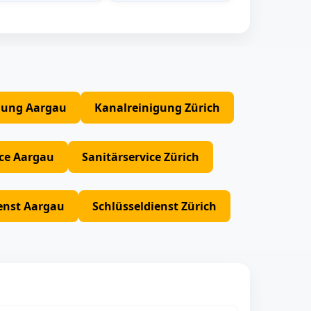
gung Aargau
Kanalreinigung Zürich
ice Aargau
Sanitärservice Zürich
enst Aargau
Schlüsseldienst Zürich