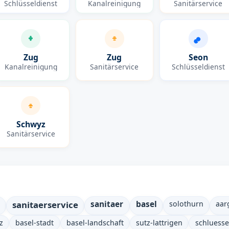
Schlüsseldienst
Kanalreinigung
Sanitärservice
Zug
Zug
Seon
Kanalreinigung
Sanitärservice
Schlüsseldienst
Schwyz
Sanitärservice
sanitaerservice
sanitaer
basel
solothurn
aar
z
basel-stadt
basel-landschaft
sutz-lattrigen
schluesse