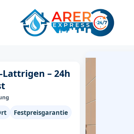
-Lattrigen – 24h
st
bung
Ort
Festpreisgarantie