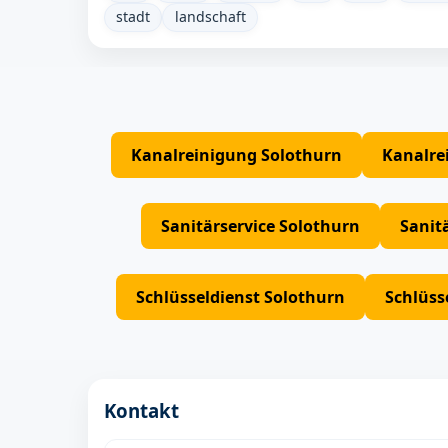
stadt
landschaft
Kanalreinigung Solothurn
Kanalre
Sanitärservice Solothurn
Sanit
Schlüsseldienst Solothurn
Schlüss
Kontakt