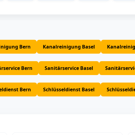
inigung Bern
Kanalreinigung Basel
Kanalreini
ärservice Bern
Sanitärservice Basel
Sanitärserv
eldienst Bern
Schlüsseldienst Basel
Schlüsseldi