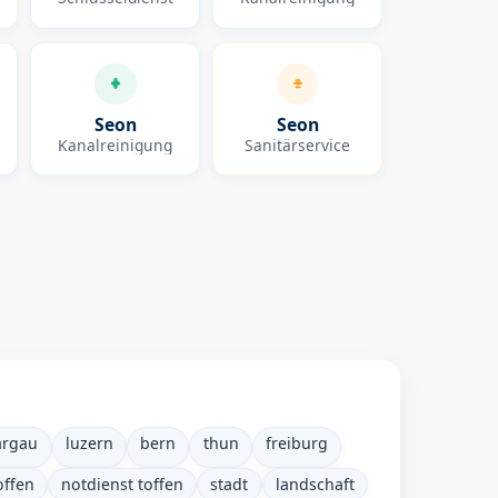
Seon
Seon
Kanalreinigung
Sanitärservice
argau
luzern
bern
thun
freiburg
offen
notdienst toffen
stadt
landschaft