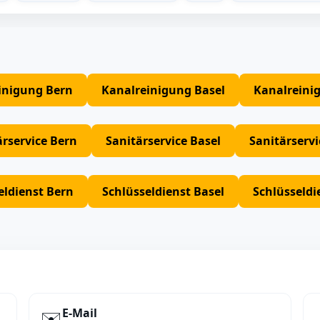
inigung Bern
Kanalreinigung Basel
Kanalreini
ärservice Bern
Sanitärservice Basel
Sanitärserv
eldienst Bern
Schlüsseldienst Basel
Schlüsseldi
E‑Mail
✉️