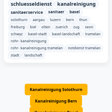
schluesseldienst
kanalreinigung
sanitaerservice
sanitaer
basel
solothurn
aargau
luzern
bern
thun
freiburg
biel
olten
zuerich
zug
seon
schwyz
basel-stadt
basel-landschaft
tramelan
rohr- kanalreinigung
rohr- kanalreinigung tramelan
notdienst tramelan
stadt
landschaft
Kanalreinigung Solothurn
Kanalreinigung Bern