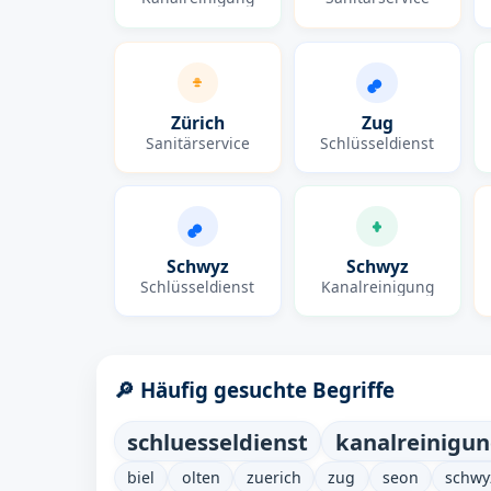
Zürich
Zug
Sanitärservice
Schlüsseldienst
Schwyz
Schwyz
Schlüsseldienst
Kanalreinigung
🔎 Häufig gesuchte Begriffe
schluesseldienst
kanalreinigu
biel
olten
zuerich
zug
seon
schwy