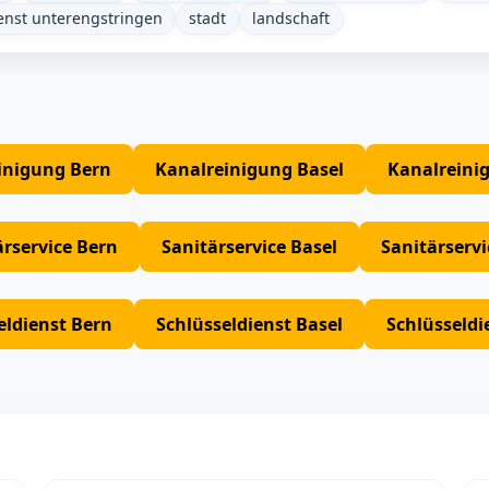
enst unterengstringen
stadt
landschaft
inigung Bern
Kanalreinigung Basel
Kanalreini
ärservice Bern
Sanitärservice Basel
Sanitärserv
eldienst Bern
Schlüsseldienst Basel
Schlüsseldi