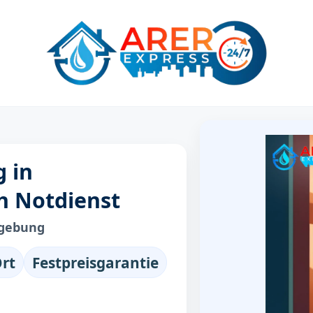
g in
h Notdienst
mgebung
Ort
Festpreisgarantie