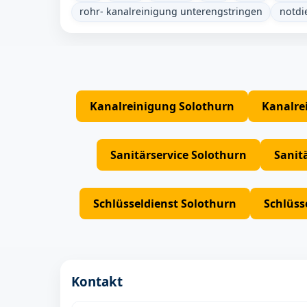
rohr- kanalreinigung unterengstringen
notdi
Kanalreinigung Solothurn
Kanalre
Sanitärservice Solothurn
Sanit
Schlüsseldienst Solothurn
Schlüss
Kontakt