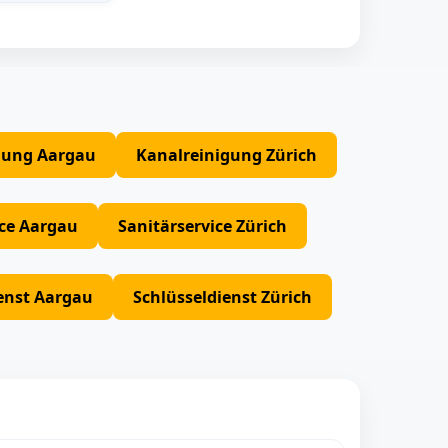
gung Aargau
Kanalreinigung Zürich
ice Aargau
Sanitärservice Zürich
enst Aargau
Schlüsseldienst Zürich