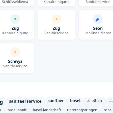
Schlüsseldienst
Kanalreinigung
Sanitärservice
Zug
Zug
Seon
Kanalreinigung
Sanitärservice
Schlüsseldienst
Schwyz
Sanitärservice
ng
sanitaerservice
sanitaer
basel
solothurn
a
z
basel-stadt
basel-landschaft
unterengstringen
rohr-