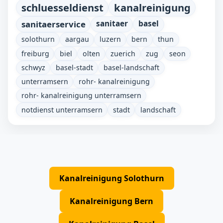
schluesseldienst
kanalreinigung
sanitaerservice
sanitaer
basel
solothurn
aargau
luzern
bern
thun
freiburg
biel
olten
zuerich
zug
seon
schwyz
basel-stadt
basel-landschaft
unterramsern
rohr- kanalreinigung
rohr- kanalreinigung unterramsern
notdienst unterramsern
stadt
landschaft
Kanalreinigung Solothurn
Kanalreinigung Bern