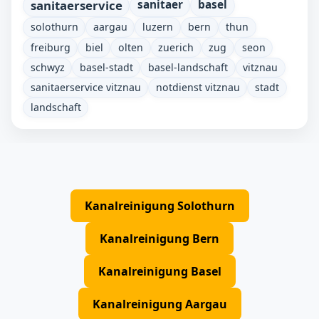
sanitaerservice
sanitaer
basel
solothurn
aargau
luzern
bern
thun
freiburg
biel
olten
zuerich
zug
seon
schwyz
basel-stadt
basel-landschaft
vitznau
sanitaerservice vitznau
notdienst vitznau
stadt
landschaft
Kanalreinigung Solothurn
Kanalreinigung Bern
Kanalreinigung Basel
Kanalreinigung Aargau