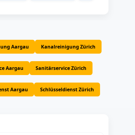
gung Aargau
Kanalreinigung Zürich
ice Aargau
Sanitärservice Zürich
enst Aargau
Schlüsseldienst Zürich