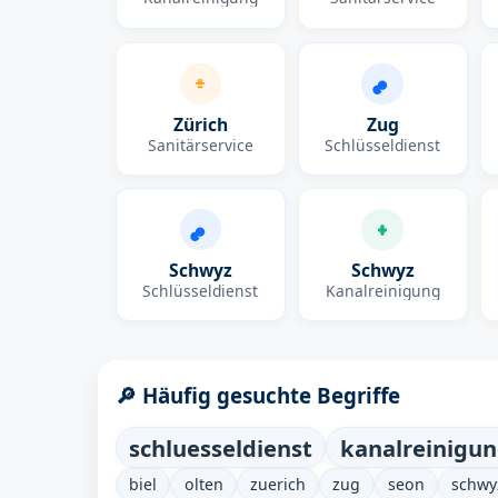
Zürich
Zug
Sanitärservice
Schlüsseldienst
Schwyz
Schwyz
Schlüsseldienst
Kanalreinigung
🔎 Häufig gesuchte Begriffe
schluesseldienst
kanalreinigu
biel
olten
zuerich
zug
seon
schwy