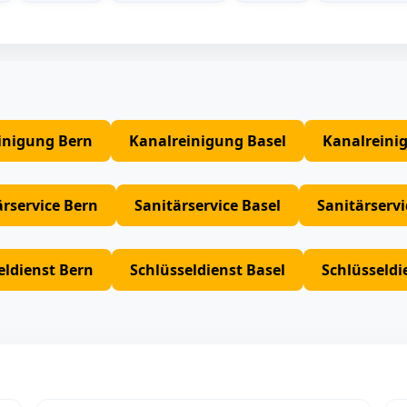
inigung Bern
Kanalreinigung Basel
Kanalreini
ärservice Bern
Sanitärservice Basel
Sanitärserv
eldienst Bern
Schlüsseldienst Basel
Schlüsseldi