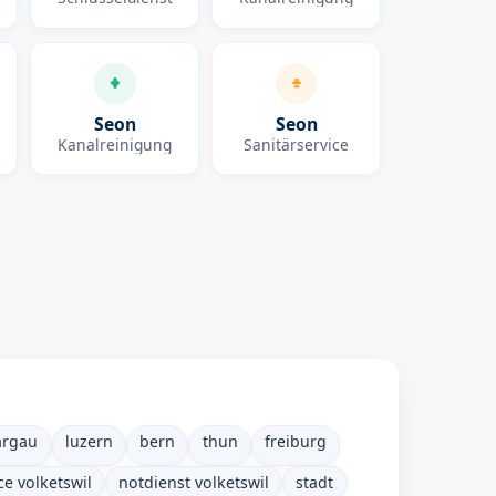
Seon
Seon
Kanalreinigung
Sanitärservice
argau
luzern
bern
thun
freiburg
ce volketswil
notdienst volketswil
stadt