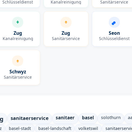
Schlüsseldienst
Kanalreinigung
Sanitärservice
Zug
Zug
Seon
Kanalreinigung
Sanitärservice
Schlüsseldienst
Schwyz
Sanitärservice
ng
sanitaerservice
sanitaer
basel
solothurn
a
z
basel-stadt
basel-landschaft
volketswil
sanitaerservi