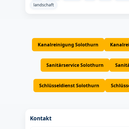
landschaft
Kanalreinigung Solothurn
Kanalre
Sanitärservice Solothurn
Sanit
Schlüsseldienst Solothurn
Schlüss
Kontakt