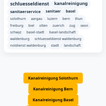
schluesseldienst
kanalreinigung
sanitaerservice
sanitaer
basel
solothurn
aargau
luzern
bern
thun
freiburg
biel
olten
zuerich
zug
seon
schwyz
basel-stadt
basel-landschaft
waldenburg
schluesseldienst waldenburg
notdienst waldenburg
stadt
landschaft
Kanalreinigung Solothurn
Kanalreinigung Bern
Kanalreinigung Basel