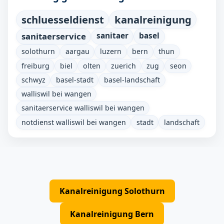
schluesseldienst
kanalreinigung
sanitaerservice
sanitaer
basel
solothurn
aargau
luzern
bern
thun
freiburg
biel
olten
zuerich
zug
seon
schwyz
basel-stadt
basel-landschaft
walliswil bei wangen
sanitaerservice walliswil bei wangen
notdienst walliswil bei wangen
stadt
landschaft
Kanalreinigung Solothurn
Kanalreinigung Bern