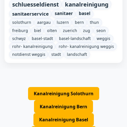
schluesseldienst
kanalreinigung
sanitaerservice
sanitaer
basel
solothurn
aargau
luzern
bern
thun
freiburg
biel
olten
zuerich
zug
seon
schwyz
basel-stadt
basel-landschaft
weggis
rohr- kanalreinigung
rohr- kanalreinigung weggis
notdienst weggis
stadt
landschaft
Kanalreinigung Solothurn
Kanalreinigung Bern
Kanalreinigung Basel