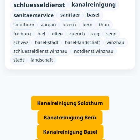
schluesseldienst
kanalreinigung
sanitaerservice
sanitaer
basel
solothurn
aargau
luzern
bern
thun
freiburg
biel
olten
zuerich
zug
seon
schwyz
basel-stadt
basel-landschaft
winznau
schluesseldienst winznau
notdienst winznau
stadt
landschaft
Kanalreinigung Solothurn
Kanalreinigung Bern
Kanalreinigung Basel